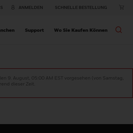
NS
ANMELDEN
SCHNELLE BESTELLUNG
anchen
Support
Wo Sie Kaufen Können
 den 9. August, 05:00 AM EST vorgesehen (von Samstag,
end dieser Zeit.