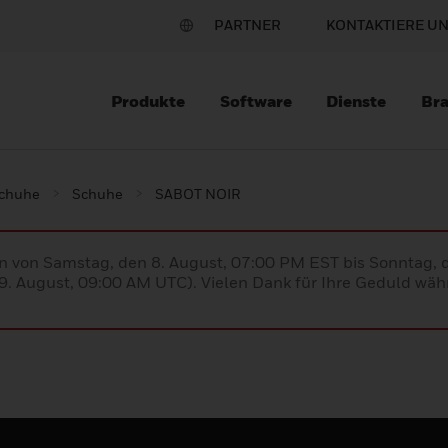
PARTNER
KONTAKTIERE U
Produkte
Software
Dienste
Br
schuhe
Schuhe
SABOT NOIR
en von Samstag, den 8. August, 07:00 PM EST bis Sonntag,
. August, 09:00 AM UTC). Vielen Dank für Ihre Geduld währ