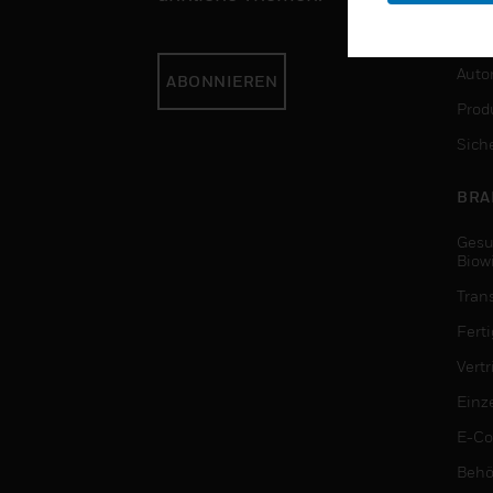
DIE
Auto
ABONNIEREN
Produ
Sich
BRA
Gesu
Biow
Tran
Fert
Vert
Einz
E-C
Behö