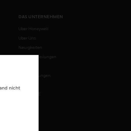
DAS UNTERNEHMEN
Über Honeywell
Über Uns
Neuigkeiten
Pressemitteilungen
Investoren
Veranstaltungen
Land nicht
KARRIERE
Karriere
Jobsuche