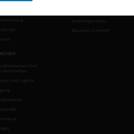
MYAUTOMATION-
NSTE
UNTERSTÜTZUNG
matisierung
Anleitungsvideos
ktivität
Brauchen Sie Hilfe?
erheit
NCHEN
ndheitswesen Und
issenschaften
sport Und Logistik
igung
riebszentren
elhandel
ommerce
rden