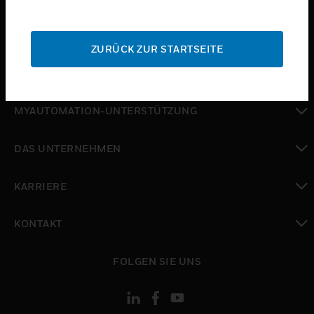
toggle view
SUPPORT
ZURÜCK ZUR STARTSEITE
toggle view
WO SIE KAUFEN KÖNNEN
toggle view
MYAUTOMATION-UNTERSTÜTZUNG
toggle view
DAS UNTERNEHMEN
toggle view
KARRIERE
toggle view
KONTAKT
toggle view
FOLGEN SIE UNS