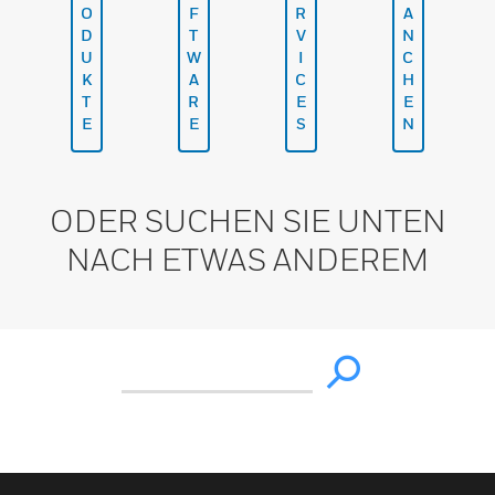
O
F
R
A
D
T
V
N
U
W
I
C
K
A
C
H
T
R
E
E
E
E
S
N
ODER SUCHEN SIE UNTEN
NACH ETWAS ANDEREM