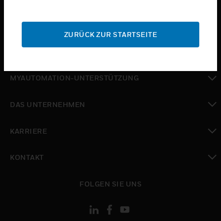
toggle view
SUPPORT
ZURÜCK ZUR STARTSEITE
toggle view
WO SIE KAUFEN KÖNNEN
toggle view
MYAUTOMATION-UNTERSTÜTZUNG
toggle view
DAS UNTERNEHMEN
toggle view
KARRIERE
toggle view
KONTAKT
toggle view
FOLGEN SIE UNS