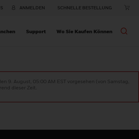
NS
ANMELDEN
SCHNELLE BESTELLUNG
anchen
Support
Wo Sie Kaufen Können
 den 9. August, 05:00 AM EST vorgesehen (von Samstag,
end dieser Zeit.