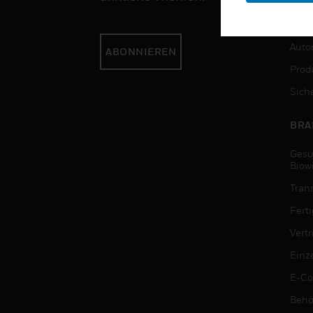
DIE
Auto
ABONNIEREN
Produ
Sich
BRA
Gesu
Biow
Tran
Fert
Vert
Einz
E-C
Behö