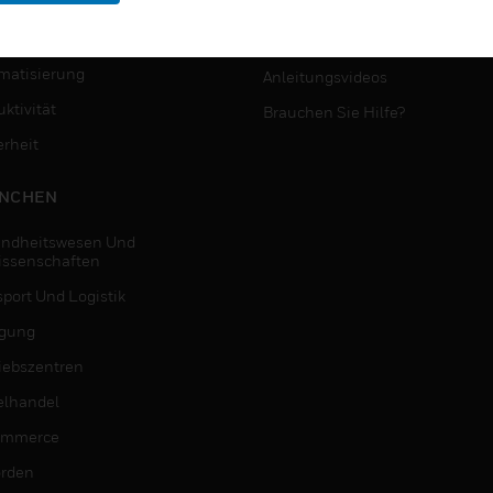
MYAUTOMATION-
NSTE
UNTERSTÜTZUNG
matisierung
Anleitungsvideos
ktivität
Brauchen Sie Hilfe?
erheit
NCHEN
ndheitswesen Und
issenschaften
sport Und Logistik
igung
riebszentren
elhandel
ommerce
rden