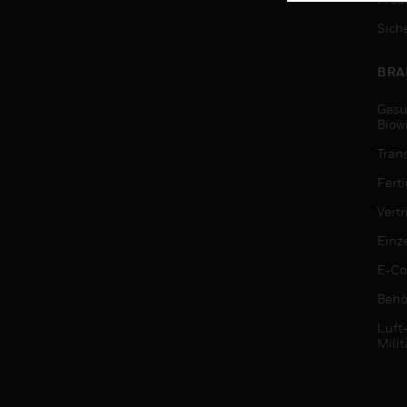
Sich
BRA
Gesu
Biow
Tran
Fert
Vert
Einz
E-C
Behö
Luft
Milit