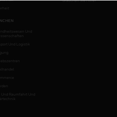
Brauchen Sie Hilfe?
erheit
NCHEN
ndheitswesen Und
issenschaften
sport Und Logistik
igung
riebszentren
elhandel
ommerce
rden
- Und Raumfahrt Und
ärtechnik