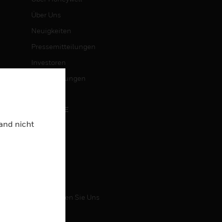
Über Uns
Neuigkeiten
Pressemitteilungen
Investoren
Veranstaltungen
KARRIERE
Land nicht
Karriere
Jobsuche
KONTAKT
Kontaktieren Sie Uns
Support