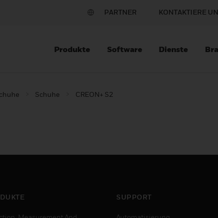
PARTNER
KONTAKTIERE U
Produkte
Software
Dienste
Br
schuhe
Schuhe
CREON+ S2
DUKTE
SUPPORT
ction, Measurement And
Automatisierung