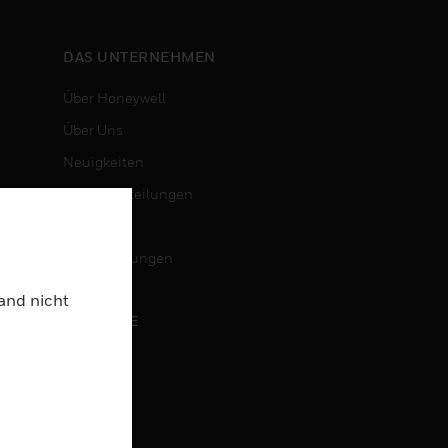
DAS UNTERNEHMEN
Über Honeywell
Über Uns
Neuigkeiten
Pressemitteilungen
Investoren
Veranstaltungen
Land nicht
KARRIERE
Karriere
Jobsuche