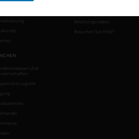
MYAUTOMATION-
NSTE
UNTERSTÜTZUNG
matisierung
Anleitungsvideos
ktivität
Brauchen Sie Hilfe?
erheit
NCHEN
ndheitswesen Und
issenschaften
sport Und Logistik
igung
riebszentren
elhandel
ommerce
rden