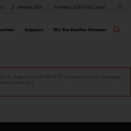
NS
ANMELDEN
SCHNELLE BESTELLUNG
anchen
Support
Wo Sie Kaufen Können
 den 9. August, 05:00 AM EST vorgesehen (von Samstag,
end dieser Zeit.