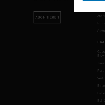
DIE
Auto
ABONNIEREN
Produ
Sich
BRA
Gesu
Biow
Tran
Fert
Vert
Einz
E-C
Behö