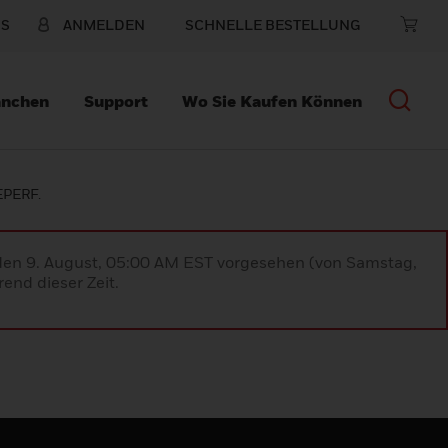
NS
ANMELDEN
SCHNELLE BESTELLUNG
anchen
Support
Wo Sie Kaufen Können
PERF.
 den 9. August, 05:00 AM EST vorgesehen (von Samstag,
end dieser Zeit.