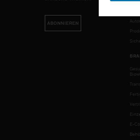
DIE
Auto
ABONNIEREN
Produ
Sich
BRA
Gesu
Biow
Tran
Fert
Vert
Einz
E-C
Behö