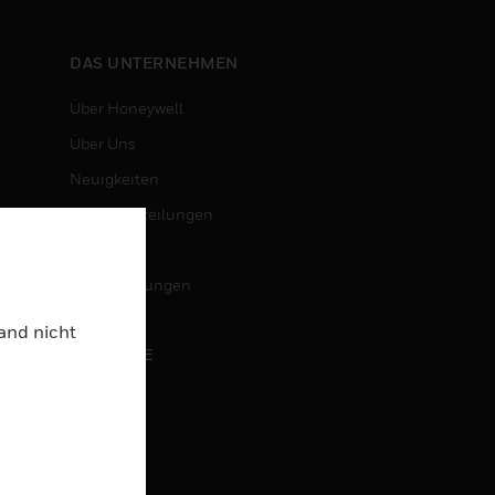
DAS UNTERNEHMEN
Über Honeywell
Über Uns
Neuigkeiten
Pressemitteilungen
Investoren
Veranstaltungen
Land nicht
KARRIERE
Karriere
Jobsuche