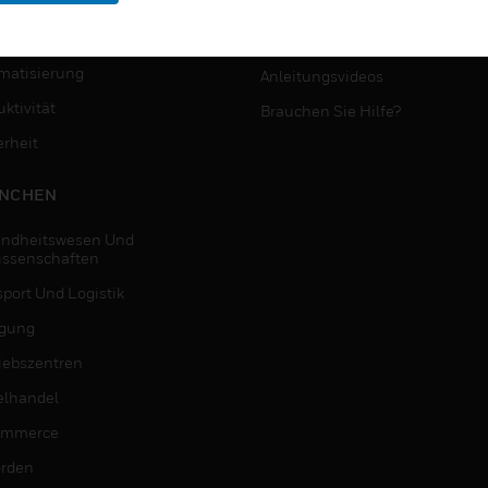
MYAUTOMATION-
NSTE
UNTERSTÜTZUNG
matisierung
Anleitungsvideos
ktivität
Brauchen Sie Hilfe?
erheit
NCHEN
ndheitswesen Und
issenschaften
sport Und Logistik
igung
riebszentren
elhandel
ommerce
rden