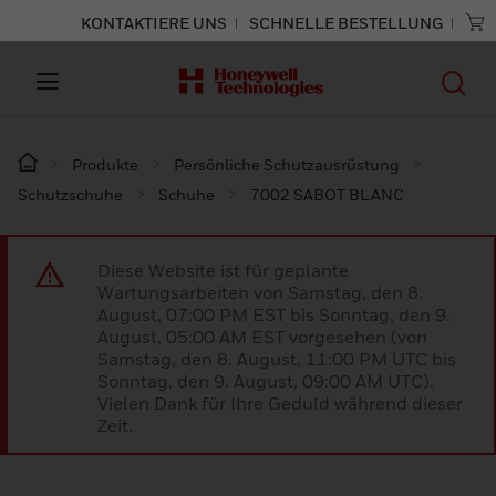
KONTAKTIERE UNS
SCHNELLE BESTELLUNG
Produkte
Persönliche Schutzausrüstung
Schutzschuhe
Schuhe
7002 SABOT BLANC
Diese Website ist für geplante
Wartungsarbeiten von Samstag, den 8.
August, 07:00 PM EST bis Sonntag, den 9.
August, 05:00 AM EST vorgesehen (von
Samstag, den 8. August, 11:00 PM UTC bis
Sonntag, den 9. August, 09:00 AM UTC).
Vielen Dank für Ihre Geduld während dieser
Zeit.