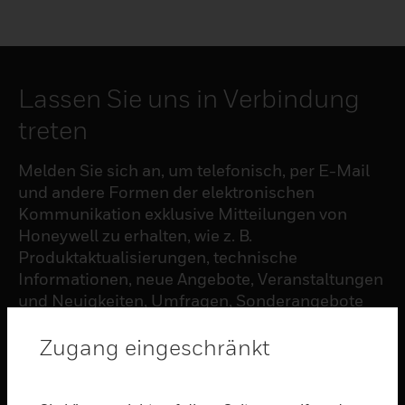
Lassen Sie uns in Verbindung
treten
Melden Sie sich an, um telefonisch, per E-Mail
und andere Formen der elektronischen
Kommunikation exklusive Mitteilungen von
Honeywell zu erhalten, wie z. B.
Produktaktualisierungen, technische
Informationen, neue Angebote, Veranstaltungen
und Neuigkeiten, Umfragen, Sonderangebote
und ähnliche Themen.
Zugang eingeschränkt
ABONNIEREN