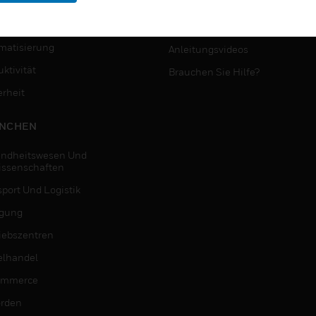
MYAUTOMATION-
NSTE
UNTERSTÜTZUNG
matisierung
Anleitungsvideos
ktivität
Brauchen Sie Hilfe?
erheit
NCHEN
ndheitswesen Und
issenschaften
sport Und Logistik
igung
riebszentren
elhandel
ommerce
rden