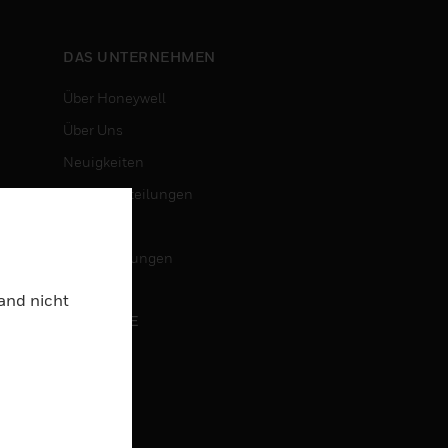
DAS UNTERNEHMEN
Über Honeywell
Über Uns
Neuigkeiten
Pressemitteilungen
Investoren
Veranstaltungen
Land nicht
KARRIERE
Karriere
Jobsuche