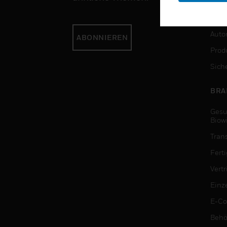
DIE
Auto
ABONNIEREN
Produ
Sich
BRA
Gesu
Biow
Tran
Fert
Vert
Einz
E-C
Behö