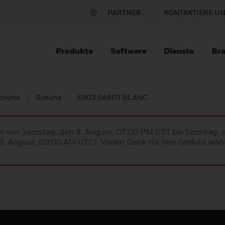
PARTNER
KONTAKTIERE U
Produkte
Software
Dienste
Br
schuhe
Schuhe
6903 SABOT BLANC
en von Samstag, den 8. August, 07:00 PM EST bis Sonntag,
. August, 09:00 AM UTC). Vielen Dank für Ihre Geduld währ