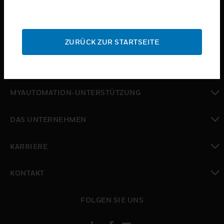
toggle view
BRANCHEN
toggle view
SUPPORT
ZURÜCK ZUR STARTSEITE
toggle view
WO SIE KAUFEN KÖNNEN
toggle view
MYAUTOMATION-UNTERSTÜTZUNG
toggle view
DAS UNTERNEHMEN
toggle view
KARRIERE
toggle view
KONTAKT
toggle view
FOLGEN SIE UNS