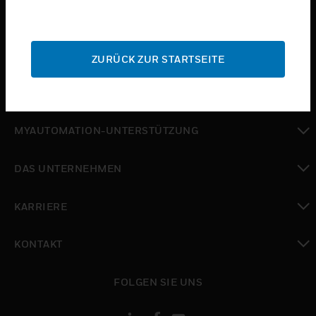
toggle view
BRANCHEN
toggle view
SUPPORT
ZURÜCK ZUR STARTSEITE
toggle view
WO SIE KAUFEN KÖNNEN
toggle view
MYAUTOMATION-UNTERSTÜTZUNG
toggle view
DAS UNTERNEHMEN
toggle view
KARRIERE
toggle view
KONTAKT
toggle view
FOLGEN SIE UNS