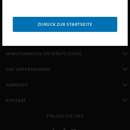
toggle view
BRANCHEN
toggle view
SUPPORT
ZURÜCK ZUR STARTSEITE
toggle view
WO SIE KAUFEN KÖNNEN
toggle view
MYAUTOMATION-UNTERSTÜTZUNG
toggle view
DAS UNTERNEHMEN
toggle view
KARRIERE
toggle view
KONTAKT
toggle view
FOLGEN SIE UNS