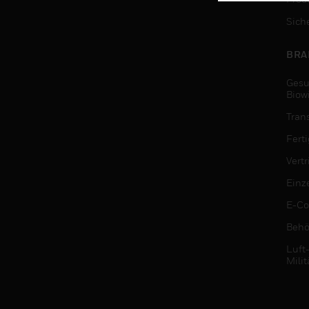
Sich
BRA
Gesu
Biow
Tran
Fert
Vert
Einz
E-C
Behö
Luft
Milit