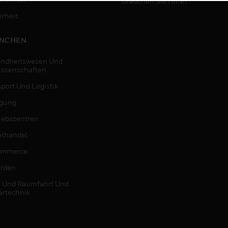
Brauchen Sie Hilfe?
erheit
NCHEN
ndheitswesen Und
issenschaften
sport Und Logistik
igung
riebszentren
elhandel
ommerce
rden
- Und Raumfahrt Und
ärtechnik