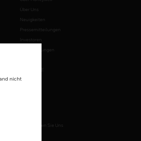
Über Uns
Neuigkeiten
Pressemitteilungen
Investoren
Veranstaltungen
KARRIERE
Land nicht
Karriere
Jobsuche
KONTAKT
Kontaktieren Sie Uns
Support