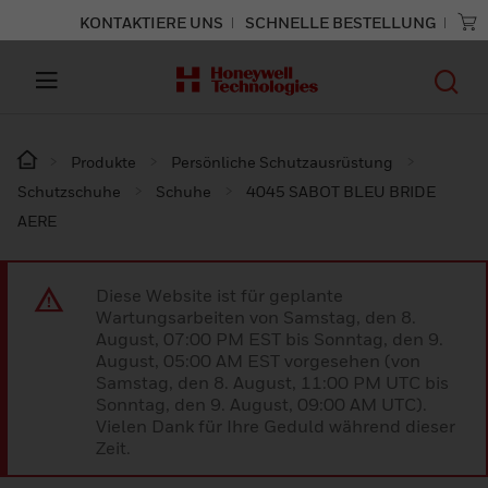
KONTAKTIERE UNS
SCHNELLE BESTELLUNG
Produkte
Persönliche Schutzausrüstung
Schutzschuhe
Schuhe
4045 SABOT BLEU BRIDE
AERE
Diese Website ist für geplante
Wartungsarbeiten von Samstag, den 8.
August, 07:00 PM EST bis Sonntag, den 9.
August, 05:00 AM EST vorgesehen (von
Samstag, den 8. August, 11:00 PM UTC bis
Sonntag, den 9. August, 09:00 AM UTC).
Vielen Dank für Ihre Geduld während dieser
Zeit.