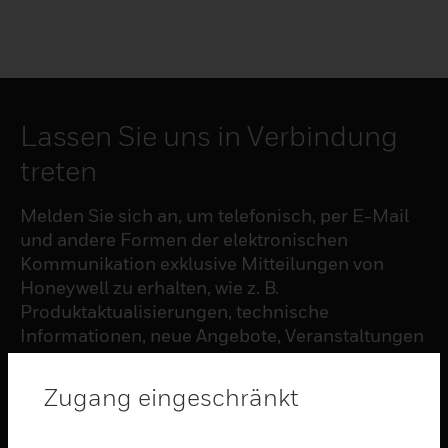
Lassen Sie uns in Verbindung
treten
Melden Sie sich an, um telefonisch, per E-Mail
und andere Formen der elektronischen
Kommunikation exklusive Mitteilungen von
Honeywell zu erhalten, wie z. B.
Produktaktualisierungen, technische
Informationen, neue Angebote, Veranstaltungen
und Neuigkeiten, Umfragen, Sonderangebote
und ähnliche Themen.
Zugang eingeschränkt
ABONNIEREN