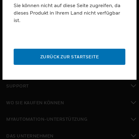
Sie können nicht auf diese Seite zugreifen, da
dieses Produkt in Ihrem Land nicht verfügbar
PRODUKTE
ist.
toggle view
SOFTWARE
toggle view
DIENSTE
ZURÜCK ZUR STARTSEITE
toggle view
BRANCHEN
toggle view
SUPPORT
toggle view
WO SIE KAUFEN KÖNNEN
toggle view
MYAUTOMATION-UNTERSTÜTZUNG
toggle view
DAS UNTERNEHMEN