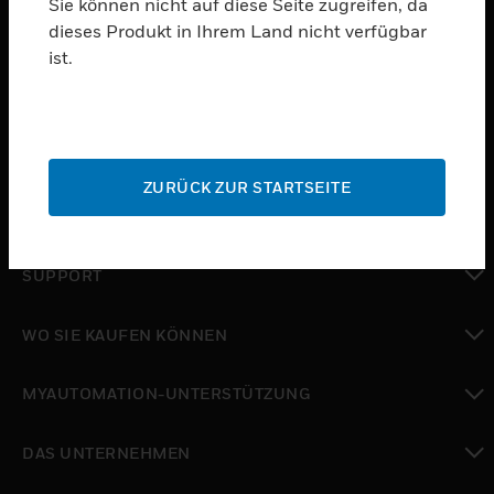
Sie können nicht auf diese Seite zugreifen, da
dieses Produkt in Ihrem Land nicht verfügbar
PRODUKTE
ist.
toggle view
SOFTWARE
toggle view
DIENSTE
ZURÜCK ZUR STARTSEITE
toggle view
BRANCHEN
toggle view
SUPPORT
toggle view
WO SIE KAUFEN KÖNNEN
toggle view
MYAUTOMATION-UNTERSTÜTZUNG
toggle view
DAS UNTERNEHMEN