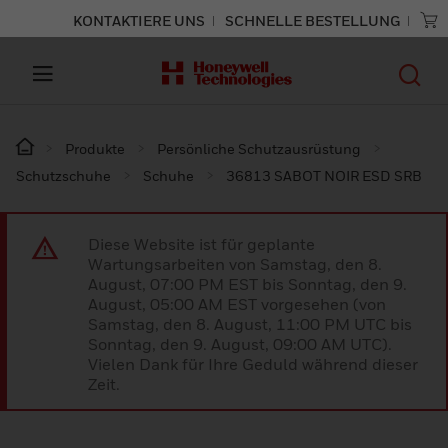
KONTAKTIERE UNS
SCHNELLE BESTELLUNG
Produkte
Persönliche Schutzausrüstung
Schutzschuhe
Schuhe
36813 SABOT NOIR ESD SRB
Diese Website ist für geplante
Wartungsarbeiten von Samstag, den 8.
August, 07:00 PM EST bis Sonntag, den 9.
August, 05:00 AM EST vorgesehen (von
Samstag, den 8. August, 11:00 PM UTC bis
Sonntag, den 9. August, 09:00 AM UTC).
Vielen Dank für Ihre Geduld während dieser
Zeit.