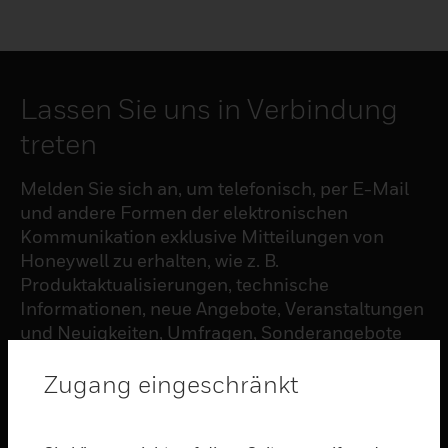
Lassen Sie uns in Verbindung
treten
Melden Sie sich an, um telefonisch, per E-Mail
und andere Formen der elektronischen
Kommunikation exklusive Mitteilungen von
Honeywell zu erhalten, wie z. B.
Produktaktualisierungen, technische
Informationen, neue Angebote, Veranstaltungen
und Neuigkeiten, Umfragen, Sonderangebote
und ähnliche Themen.
Zugang eingeschränkt
ABONNIEREN