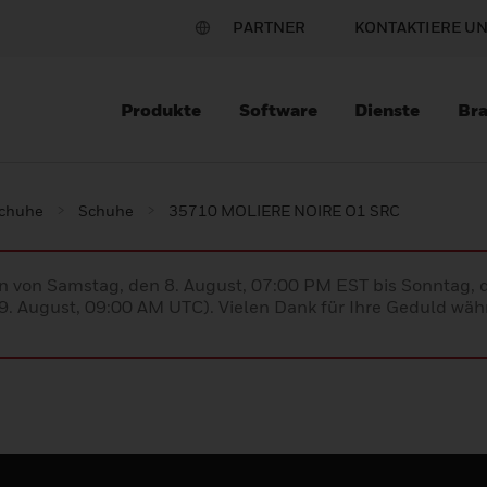
PARTNER
KONTAKTIERE U
Produkte
Software
Dienste
Br
schuhe
Schuhe
35710 MOLIERE NOIRE O1 SRC
en von Samstag, den 8. August, 07:00 PM EST bis Sonntag,
. August, 09:00 AM UTC). Vielen Dank für Ihre Geduld währ