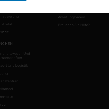
MYAUTOMATION-
NSTE
UNTERSTÜTZUNG
matisierung
Anleitungsvideos
ktivität
Brauchen Sie Hilfe?
erheit
NCHEN
ndheitswesen Und
issenschaften
sport Und Logistik
igung
riebszentren
elhandel
ommerce
rden