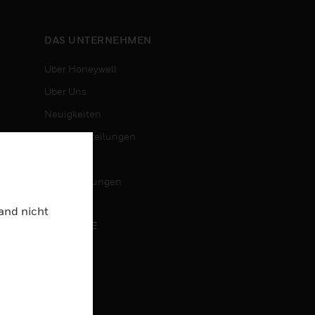
DAS UNTERNEHMEN
Über Honeywell
Über Uns
Neuigkeiten
Pressemitteilungen
Investoren
Veranstaltungen
Land nicht
KARRIERE
Karriere
Jobsuche