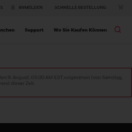
NS
ANMELDEN
SCHNELLE BESTELLUNG
anchen
Support
Wo Sie Kaufen Können
 den 9. August, 05:00 AM EST vorgesehen (von Samstag,
end dieser Zeit.