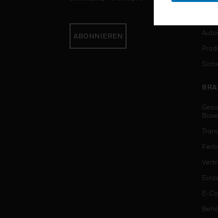
DIE
Auto
ABONNIEREN
Produ
Sich
BRA
Gesu
Biow
Tran
Fert
Vert
Einz
E-C
Behö