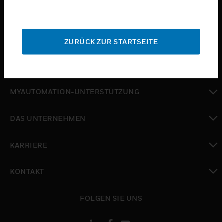
toggle view
BRANCHEN
toggle view
SUPPORT
ZURÜCK ZUR STARTSEITE
toggle view
WO SIE KAUFEN KÖNNEN
toggle view
MYAUTOMATION-UNTERSTÜTZUNG
toggle view
DAS UNTERNEHMEN
toggle view
KARRIERE
toggle view
KONTAKT
toggle view
FOLGEN SIE UNS