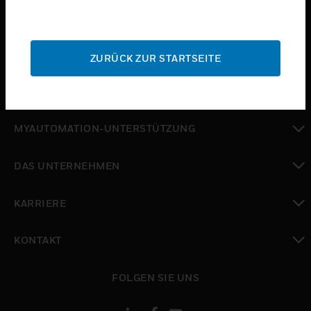
toggle view
BRANCHEN
toggle view
SUPPORT
ZURÜCK ZUR STARTSEITE
toggle view
WO SIE KAUFEN KÖNNEN
toggle view
MYAUTOMATION-UNTERSTÜTZUNG
toggle view
DAS UNTERNEHMEN
toggle view
KARRIERE
toggle view
KONTAKT
toggle view
FOLGEN SIE UNS