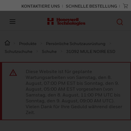
KONTAKTIERE UNS
SCHNELLE BESTELLUNG
Produkte
Persönliche Schutzausrüstung
Schutzschuhe
Schuhe
31092 MULE NOIRE ESD
Diese Website ist für geplante
Wartungsarbeiten von Samstag, den 8.
August, 07:00 PM EST bis Sonntag, den 9.
August, 05:00 AM EST vorgesehen (von
Samstag, den 8. August, 11:00 PM UTC bis
Sonntag, den 9. August, 09:00 AM UTC).
Vielen Dank für Ihre Geduld während dieser
Zeit.