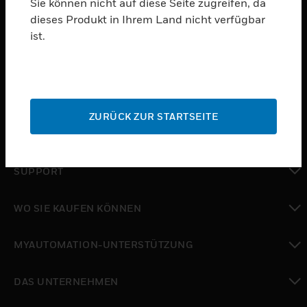
Sie können nicht auf diese Seite zugreifen, da
dieses Produkt in Ihrem Land nicht verfügbar
PRODUKTE
ist.
toggle view
SOFTWARE
toggle view
DIENSTE
ZURÜCK ZUR STARTSEITE
toggle view
BRANCHEN
toggle view
SUPPORT
toggle view
WO SIE KAUFEN KÖNNEN
toggle view
MYAUTOMATION-UNTERSTÜTZUNG
toggle view
DAS UNTERNEHMEN