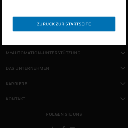
toggle view
BRANCHEN
toggle view
SUPPORT
ZURÜCK ZUR STARTSEITE
toggle view
WO SIE KAUFEN KÖNNEN
toggle view
MYAUTOMATION-UNTERSTÜTZUNG
toggle view
DAS UNTERNEHMEN
toggle view
KARRIERE
toggle view
KONTAKT
toggle view
FOLGEN SIE UNS