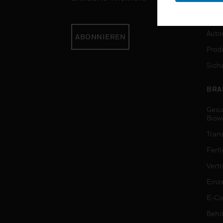
DIE
Auto
ABONNIEREN
Produ
Sich
BRA
Gesu
Biow
Tran
Fert
Vert
Einz
E-C
Behö