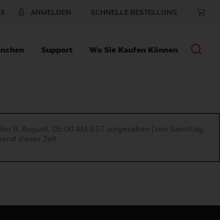
NS
ANMELDEN
SCHNELLE BESTELLUNG
anchen
Support
Wo Sie Kaufen Können
 den 9. August, 05:00 AM EST vorgesehen (von Samstag,
end dieser Zeit.