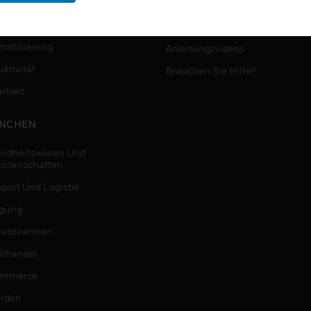
MYAUTOMATION-
NSTE
UNTERSTÜTZUNG
matisierung
Anleitungsvideos
ktivität
Brauchen Sie Hilfe?
erheit
NCHEN
ndheitswesen Und
issenschaften
sport Und Logistik
igung
riebszentren
elhandel
ommerce
rden