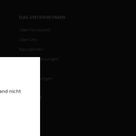
DAS UNTERNEHMEN
Über Honeywell
Über Uns
Neuigkeiten
Pressemitteilungen
Investoren
Veranstaltungen
Land nicht
KARRIERE
Karriere
Jobsuche