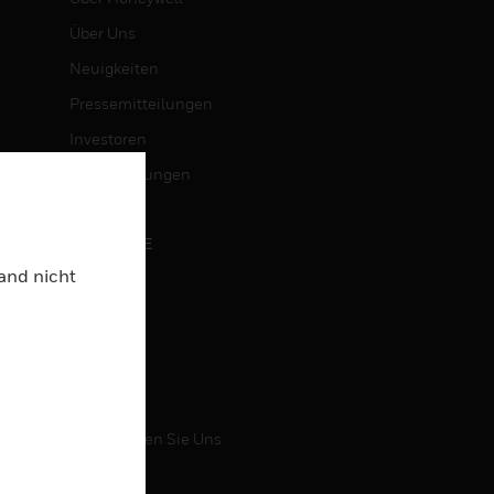
Über Uns
Neuigkeiten
Pressemitteilungen
Investoren
Veranstaltungen
KARRIERE
Land nicht
Karriere
Jobsuche
KONTAKT
Kontaktieren Sie Uns
Support