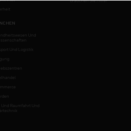
Brauchen Sie Hilfe?
erheit
NCHEN
ndheitswesen Und
issenschaften
sport Und Logistik
igung
riebszentren
elhandel
ommerce
rden
- Und Raumfahrt Und
ärtechnik