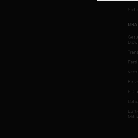
Sich
BRA
Gesu
Biow
Tran
Fert
Vert
Einz
E-C
Behö
Luft
Milit