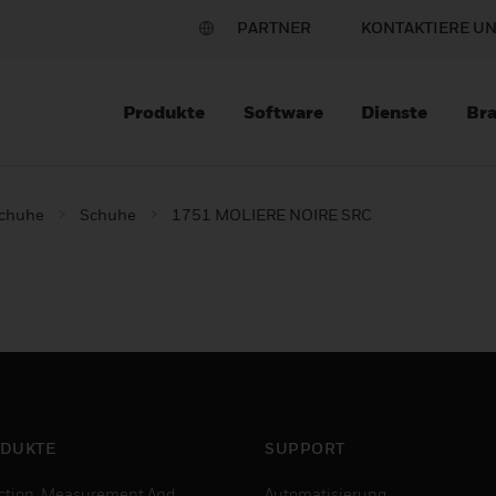
PARTNER
KONTAKTIERE U
Produkte
Software
Dienste
Br
schuhe
Schuhe
1751 MOLIERE NOIRE SRC
DUKTE
SUPPORT
ction, Measurement And
Automatisierung