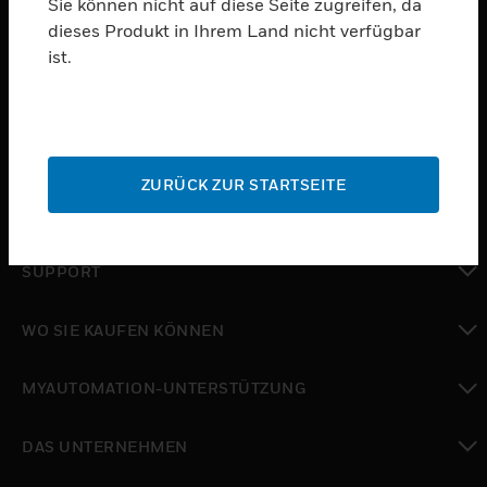
Sie können nicht auf diese Seite zugreifen, da
dieses Produkt in Ihrem Land nicht verfügbar
PRODUKTE
ist.
toggle view
SOFTWARE
toggle view
DIENSTE
ZURÜCK ZUR STARTSEITE
toggle view
BRANCHEN
toggle view
SUPPORT
toggle view
WO SIE KAUFEN KÖNNEN
toggle view
MYAUTOMATION-UNTERSTÜTZUNG
toggle view
DAS UNTERNEHMEN