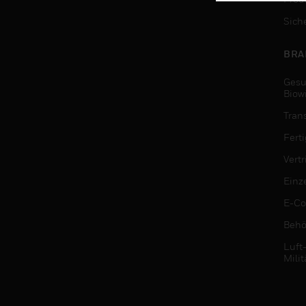
Sich
BRA
Gesu
Biow
Tran
Fert
Vert
Einz
E-C
Behö
Luft
Milit