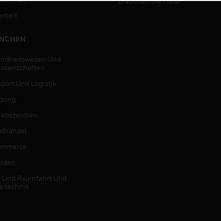
Brauchen Sie Hilfe?
erheit
NCHEN
ndheitswesen Und
issenschaften
sport Und Logistik
igung
riebszentren
elhandel
ommerce
rden
- Und Raumfahrt Und
ärtechnik