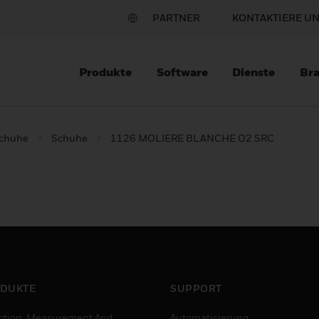
PARTNER
KONTAKTIERE U
Produkte
Software
Dienste
Br
schuhe
Schuhe
1126 MOLIERE BLANCHE O2 SRC
DUKTE
SUPPORT
ction, Measurement And
Automatisierung