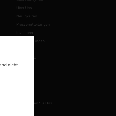
Über Uns
Neuigkeiten
Pressemitteilungen
Investoren
Veranstaltungen
KARRIERE
Land nicht
Karriere
Jobsuche
KONTAKT
Kontaktieren Sie Uns
Support