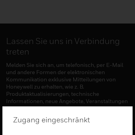
Lassen Sie uns in Verbindung
treten
Melden Sie sich an, um telefonisch, per E-Mail
und andere Formen der elektronischen
Kommunikation exklusive Mitteilungen von
Honeywell zu erhalten, wie z. B.
Produktaktualisierungen, technische
Informationen, neue Angebote, Veranstaltungen
und Neuigkeiten, Umfragen, Sonderangebote
und ähnliche Themen.
Zugang eingeschränkt
ABONNIEREN