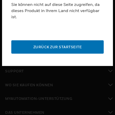
Sie können nicht auf diese Seite zugreifen, da
dieses Produkt in Ihrem Land nicht verfügbar
PRODUKTE
ist.
toggle view
SOFTWARE
toggle view
DIENSTE
ZURÜCK ZUR STARTSEITE
toggle view
BRANCHEN
toggle view
SUPPORT
toggle view
WO SIE KAUFEN KÖNNEN
toggle view
MYAUTOMATION-UNTERSTÜTZUNG
toggle view
DAS UNTERNEHMEN