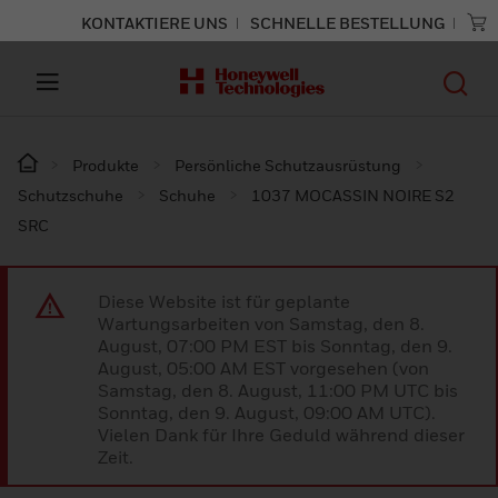
KONTAKTIERE UNS
SCHNELLE BESTELLUNG
Produkte
Persönliche Schutzausrüstung
Schutzschuhe
Schuhe
1037 MOCASSIN NOIRE S2
SRC
Diese Website ist für geplante
Wartungsarbeiten von Samstag, den 8.
August, 07:00 PM EST bis Sonntag, den 9.
August, 05:00 AM EST vorgesehen (von
Samstag, den 8. August, 11:00 PM UTC bis
Sonntag, den 9. August, 09:00 AM UTC).
Vielen Dank für Ihre Geduld während dieser
Zeit.