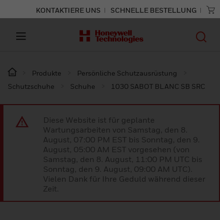
KONTAKTIERE UNS
SCHNELLE BESTELLUNG
Produkte
Persönliche Schutzausrüstung
Schutzschuhe
Schuhe
1030 SABOT BLANC SB SRC
Diese Website ist für geplante
Wartungsarbeiten von Samstag, den 8.
August, 07:00 PM EST bis Sonntag, den 9.
August, 05:00 AM EST vorgesehen (von
Samstag, den 8. August, 11:00 PM UTC bis
Sonntag, den 9. August, 09:00 AM UTC).
Vielen Dank für Ihre Geduld während dieser
Zeit.