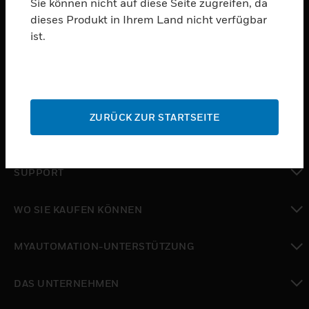
Sie können nicht auf diese Seite zugreifen, da
dieses Produkt in Ihrem Land nicht verfügbar
PRODUKTE
ist.
toggle view
SOFTWARE
toggle view
DIENSTE
ZURÜCK ZUR STARTSEITE
toggle view
BRANCHEN
toggle view
SUPPORT
toggle view
WO SIE KAUFEN KÖNNEN
toggle view
MYAUTOMATION-UNTERSTÜTZUNG
toggle view
DAS UNTERNEHMEN