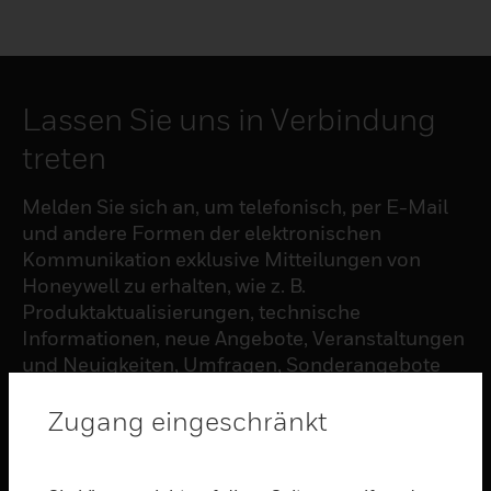
Lassen Sie uns in Verbindung
treten
Melden Sie sich an, um telefonisch, per E-Mail
und andere Formen der elektronischen
Kommunikation exklusive Mitteilungen von
Honeywell zu erhalten, wie z. B.
Produktaktualisierungen, technische
Informationen, neue Angebote, Veranstaltungen
und Neuigkeiten, Umfragen, Sonderangebote
und ähnliche Themen.
Zugang eingeschränkt
ABONNIEREN