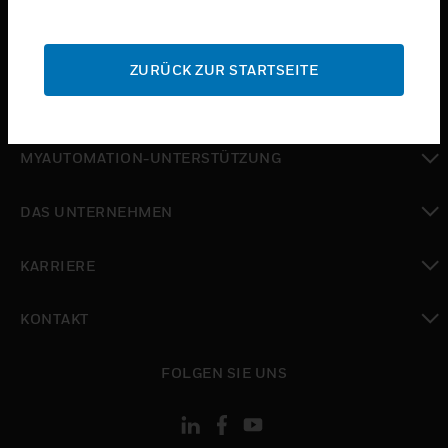
toggle view
SUPPORT
ZURÜCK ZUR STARTSEITE
toggle view
WO SIE KAUFEN KÖNNEN
toggle view
MYAUTOMATION-UNTERSTÜTZUNG
toggle view
DAS UNTERNEHMEN
toggle view
KARRIERE
toggle view
KONTAKT
toggle view
FOLGEN SIE UNS