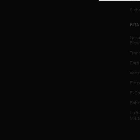
Sich
BRA
Gesu
Biow
Tran
Fert
Vert
Einz
E-C
Behö
Luft
Milit