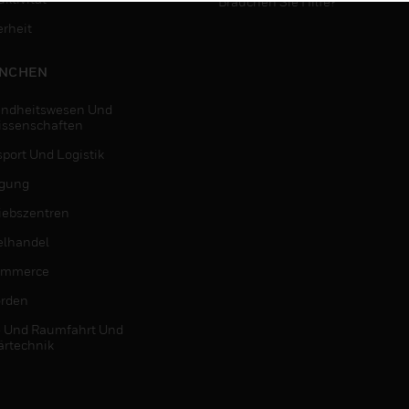
Brauchen Sie Hilfe?
erheit
NCHEN
ndheitswesen Und
issenschaften
sport Und Logistik
igung
riebszentren
elhandel
ommerce
rden
- Und Raumfahrt Und
ärtechnik