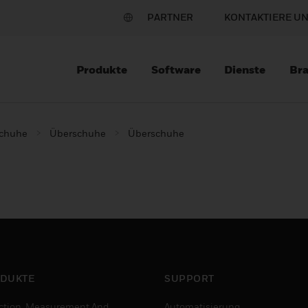
PARTNER
KONTAKTIERE U
Produkte
Software
Dienste
Br
schuhe
Überschuhe
Überschuhe
DUKTE
SUPPORT
ction, Measurement And
Automatisierung