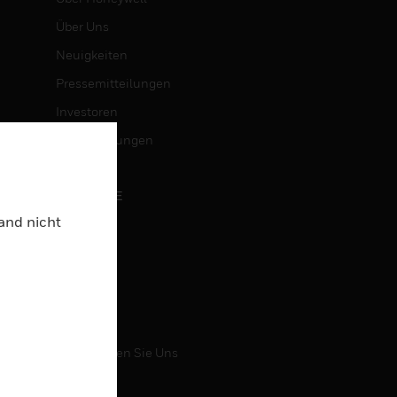
Über Uns
Neuigkeiten
Pressemitteilungen
Investoren
Veranstaltungen
KARRIERE
Land nicht
Karriere
Jobsuche
KONTAKT
Kontaktieren Sie Uns
Support