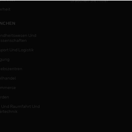
Brauchen Sie Hilfe?
erheit
NCHEN
ndheitswesen Und
issenschaften
sport Und Logistik
igung
riebszentren
elhandel
ommerce
rden
- Und Raumfahrt Und
ärtechnik