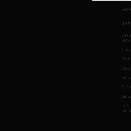
Sich
BRA
Gesu
Biow
Tran
Fert
Vert
Einz
E-C
Behö
Luft
Milit