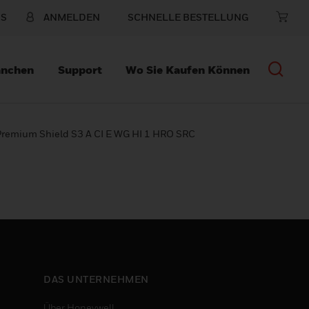
NS
ANMELDEN
SCHNELLE BESTELLUNG
anchen
Support
Wo Sie Kaufen Können
Premium Shield S3 A CI E WG HI 1 HRO SRC
DAS UNTERNEHMEN
Über Honeywell