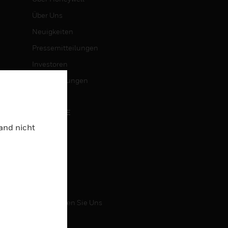
Über Uns
Neuigkeiten
Pressemitteilungen
Investoren
Veranstaltungen
KARRIERE
Land nicht
Karriere
Jobsuche
KONTAKT
Kontaktieren Sie Uns
Support