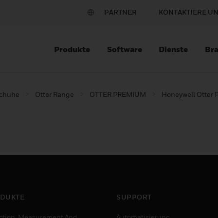
PARTNER
KONTAKTIERE U
Produkte
Software
Dienste
Br
schuhe
Otter Range
OTTER PREMIUM
Honeywell Otter 
DUKTE
SUPPORT
ction, Measurement And
Automatisierung