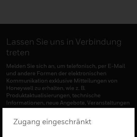
Lassen Sie uns in Verbindung
treten
Melden Sie sich an, um telefonisch, per E-Mail
und andere Formen der elektronischen
Kommunikation exklusive Mitteilungen von
Honeywell zu erhalten, wie z. B.
Produktaktualisierungen, technische
Informationen, neue Angebote, Veranstaltungen
und Neuigkeiten, Umfragen, Sonderangebote
und ähnliche Themen.
Zugang eingeschränkt
ABONNIEREN