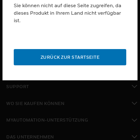
Sie können nicht auf diese Seite zugreifen, da
dieses Produkt in Ihrem Land nicht verfügbar
PRODUKTE
ist.
toggle view
SOFTWARE
toggle view
DIENSTE
ZURÜCK ZUR STARTSEITE
toggle view
BRANCHEN
toggle view
SUPPORT
toggle view
WO SIE KAUFEN KÖNNEN
toggle view
MYAUTOMATION-UNTERSTÜTZUNG
toggle view
DAS UNTERNEHMEN