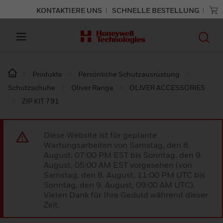
KONTAKTIERE UNS
SCHNELLE BESTELLUNG
Produkte
Persönliche Schutzausrüstung
Schutzschuhe
Oliver Range
OLIVER ACCESSORIES
ZIP KIT 791
Diese Website ist für geplante
Wartungsarbeiten von Samstag, den 8.
August, 07:00 PM EST bis Sonntag, den 9.
August, 05:00 AM EST vorgesehen (von
Samstag, den 8. August, 11:00 PM UTC bis
Sonntag, den 9. August, 09:00 AM UTC).
Vielen Dank für Ihre Geduld während dieser
Zeit.