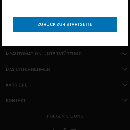
toggle view
BRANCHEN
toggle view
SUPPORT
ZURÜCK ZUR STARTSEITE
toggle view
WO SIE KAUFEN KÖNNEN
toggle view
MYAUTOMATION-UNTERSTÜTZUNG
toggle view
DAS UNTERNEHMEN
toggle view
KARRIERE
toggle view
KONTAKT
toggle view
FOLGEN SIE UNS