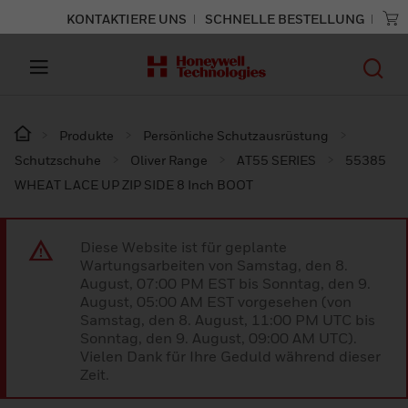
KONTAKTIERE UNS
SCHNELLE BESTELLUNG
Produkte
Persönliche Schutzausrüstung
Schutzschuhe
Oliver Range
AT55 SERIES
55385
WHEAT LACE UP ZIP SIDE 8 Inch BOOT
Diese Website ist für geplante
Wartungsarbeiten von Samstag, den 8.
August, 07:00 PM EST bis Sonntag, den 9.
August, 05:00 AM EST vorgesehen (von
Samstag, den 8. August, 11:00 PM UTC bis
Sonntag, den 9. August, 09:00 AM UTC).
Vielen Dank für Ihre Geduld während dieser
Zeit.