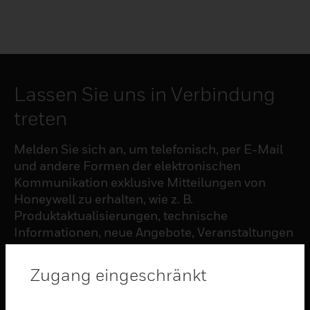
Lassen Sie uns in Verbindung
treten
Melden Sie sich an, um telefonisch, per E-Mail
und andere Formen der elektronischen
Kommunikation exklusive Mitteilungen von
Honeywell zu erhalten, wie z. B.
Produktaktualisierungen, technische
Informationen, neue Angebote, Veranstaltungen
und Neuigkeiten, Umfragen, Sonderangebote
und ähnliche Themen.
Zugang eingeschränkt
ABONNIEREN