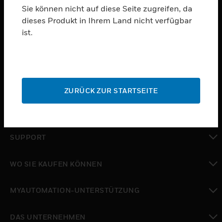
Sie können nicht auf diese Seite zugreifen, da
dieses Produkt in Ihrem Land nicht verfügbar
PRODUKTE
ist.
toggle view
SOFTWARE
toggle view
DIENSTE
ZURÜCK ZUR STARTSEITE
toggle view
BRANCHEN
toggle view
SUPPORT
toggle view
WO SIE KAUFEN KÖNNEN
toggle view
MYAUTOMATION-UNTERSTÜTZUNG
toggle view
DAS UNTERNEHMEN