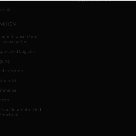
Brauchen Sie Hilfe?
erheit
NCHEN
ndheitswesen Und
issenschaften
sport Und Logistik
igung
riebszentren
elhandel
ommerce
rden
- Und Raumfahrt Und
ärtechnik