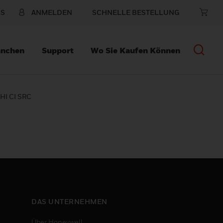
NS
ANMELDEN
SCHNELLE BESTELLUNG
anchen
Support
Wo Sie Kaufen Können
HI CI SRC
DAS UNTERNEHMEN
Über Honeywell