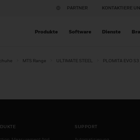
PARTNER
KONTAKTIERE U
Produkte
Software
Dienste
Br
schuhe
MTS Range
ULTIMATE STEEL
PLOMITA EVO S3 
DUKTE
SUPPORT
ction, Measurement And
Automatisierung