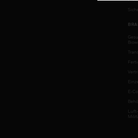
Sich
BRA
Gesu
Biow
Tran
Fert
Vert
Einz
E-C
Behö
Luft
Milit