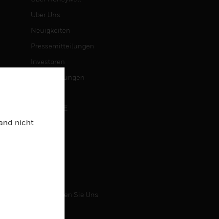
Über Uns
Neuigkeiten
Pressemitteilungen
Investoren
Veranstaltungen
KARRIERE
Land nicht
Karriere
Jobsuche
KONTAKT
Kontaktieren Sie Uns
Support