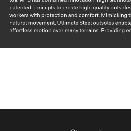
patented concepts to create high-quality outsoles
workers with protection and comfort. Mimicking t
natural movement, Ultimate Steel outsoles enabl
effortless motion over many terrains. Providing 
puncture protection, grip, comfort, durability and r
guarantee indoor and outdoor stability and superi
Enjoy the Ultimate SteelFootwear outsoles offeri
Ultimate PU2D (injected outsole with double dens
Ultimate PU/PU outsoles, made of polyurethane, 
from a flexible construction combined with opti
flexing strength. Hydrocarbon resistant, antistati
adequate slip protection, they provide enhanced 
absorption and comfort. Their lightweight, cushi
provides high shock absorption through holes ca
heel’s profile.