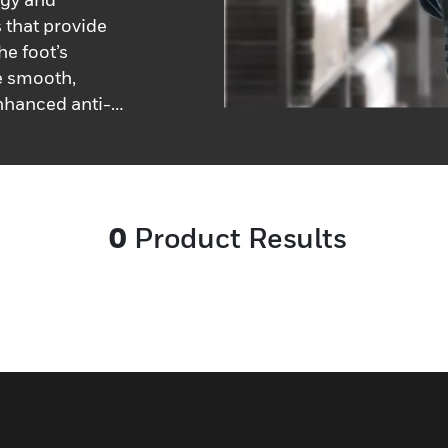
 that provide
he foot’s
e smooth,
enhanced anti-
eliability, they
or protection.
ng – The
ity PU). With
0
Product Results
you benefit
mum repeated
c and with
impact
oned heel
rved out on the