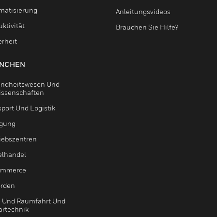
matisierung
Anleitungsvideos
ktivität
Brauchen Sie Hilfe?
erheit
NCHEN
ndheitswesen Und
issenschaften
sport Und Logistik
igung
riebszentren
elhandel
ommerce
rden
- Und Raumfahrt Und
ärtechnik