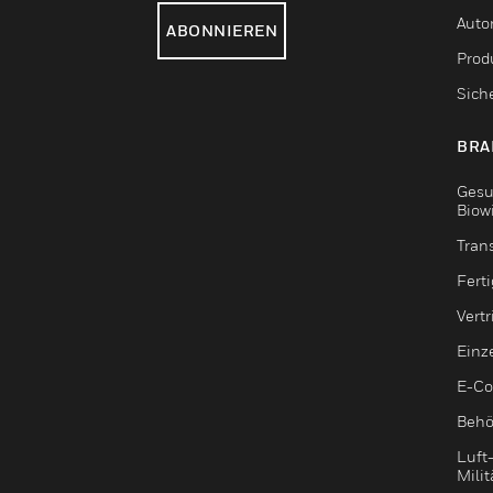
Auto
ABONNIEREN
Produ
Sich
BRA
Gesu
Biow
Tran
Fert
Vert
Einz
E-C
Behö
Luft
Milit