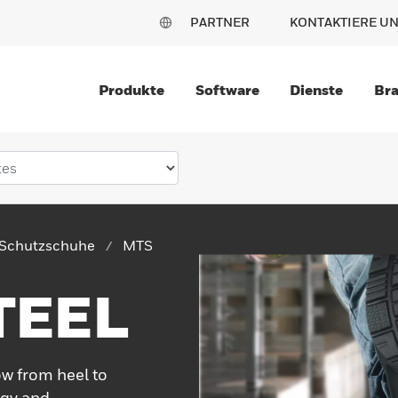
PARTNER
KONTAKTIERE U
Produkte
Software
Dienste
Br
Schutzschuhe
MTS
TEEL
ow from heel to
ogy and