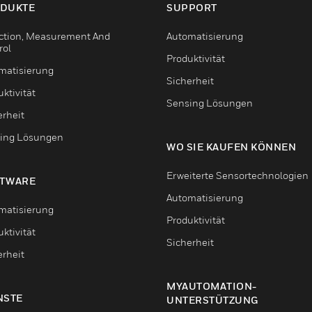
DUKTE
SUPPORT
ction, Measurement And
Automatisierung
rol
Produktivität
matisierung
Sicherheit
ktivität
Sensing Lösungen
erheit
ing Lösungen
WO SIE KAUFEN KÖNNEN
Erweiterte Sensortechnologien
TWARE
Automatisierung
matisierung
Produktivität
ktivität
Sicherheit
erheit
MYAUTOMATION-
NSTE
UNTERSTÜTZUNG