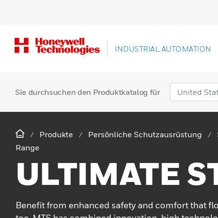
INDUSTRIAL AUTOMATION
Sie durchsuchen den Produktkatalog für
Produkte
Persönliche Schutzausrüstung
Range
ULTIMATE S
Benefit from enhanced safety and comfort that fl
toe. MTS has combined innovation, high technol