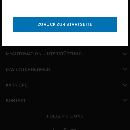
toggle view
BRANCHEN
toggle view
SUPPORT
ZURÜCK ZUR STARTSEITE
toggle view
WO SIE KAUFEN KÖNNEN
toggle view
MYAUTOMATION-UNTERSTÜTZUNG
toggle view
DAS UNTERNEHMEN
toggle view
KARRIERE
toggle view
KONTAKT
toggle view
FOLGEN SIE UNS