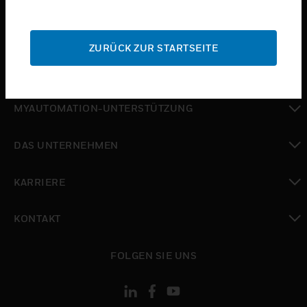
toggle view
SUPPORT
ZURÜCK ZUR STARTSEITE
toggle view
WO SIE KAUFEN KÖNNEN
toggle view
MYAUTOMATION-UNTERSTÜTZUNG
toggle view
DAS UNTERNEHMEN
toggle view
KARRIERE
toggle view
KONTAKT
toggle view
FOLGEN SIE UNS