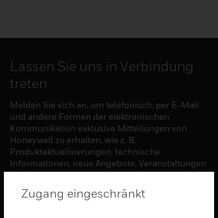
Lassen Sie uns in Verbindung
treten
Melden Sie sich an, um telefonisch, per E-Mail
und andere Formen der elektronischen
Kommunikation exklusive Mitteilungen von
Honeywell zu erhalten, wie z. B.
Produktaktualisierungen, technische
Informationen, neue Angebote, Veranstaltungen
und Neuigkeiten, Umfragen, Sonderangebote
und ähnliche Themen.
Zugang eingeschränkt
ABONNIEREN