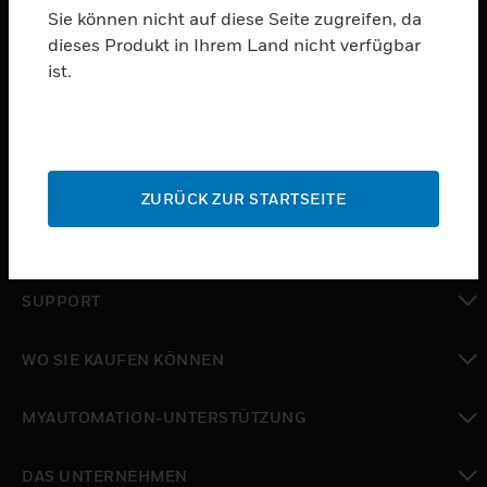
Sie können nicht auf diese Seite zugreifen, da
dieses Produkt in Ihrem Land nicht verfügbar
PRODUKTE
ist.
toggle view
SOFTWARE
toggle view
DIENSTE
ZURÜCK ZUR STARTSEITE
toggle view
BRANCHEN
toggle view
SUPPORT
toggle view
WO SIE KAUFEN KÖNNEN
toggle view
MYAUTOMATION-UNTERSTÜTZUNG
toggle view
DAS UNTERNEHMEN