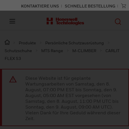
KONTAKTIERE UNS
SCHNELLE BESTELLUNG
Produkte
Persönliche Schutzausrüstung
Schutzschuhe
MTS Range
M-CLIMBER
CARLIT
FLEX S3
Diese Website ist für geplante
Wartungsarbeiten von Samstag, den 8.
August, 07:00 PM EST bis Sonntag, den 9.
August, 05:00 AM EST vorgesehen (von
Samstag, den 8. August, 11:00 PM UTC bis
Sonntag, den 9. August, 09:00 AM UTC).
Vielen Dank für Ihre Geduld während dieser
Zeit.