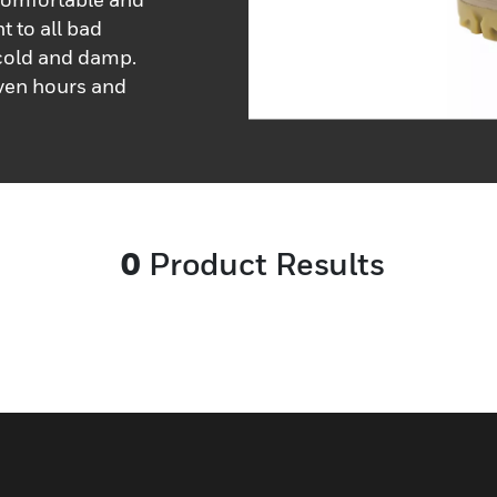
t to all bad
 cold and damp.
even hours and
0
Product Results