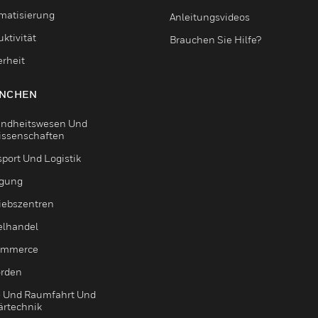
matisierung
Anleitungsvideos
ktivität
Brauchen Sie Hilfe?
erheit
NCHEN
ndheitswesen Und
issenschaften
sport Und Logistik
igung
riebszentren
elhandel
ommerce
rden
- Und Raumfahrt Und
ärtechnik