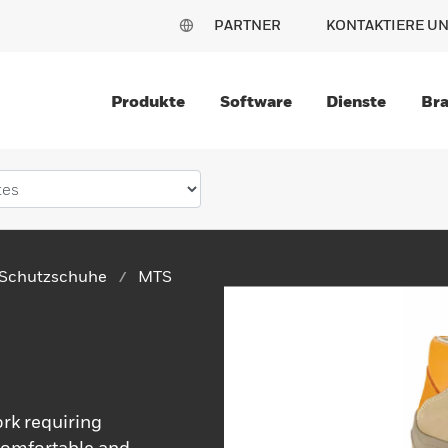
PARTNER
KONTAKTIERE U
Produkte
Software
Dienste
Br
Schutzschuhe
MTS
ork requiring
 comfortable and