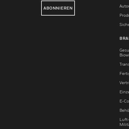
Auto
ABONNIEREN
Produ
Sich
BRA
Gesu
Biow
Tran
Fert
Vert
Einz
E-C
Behö
Luft
Milit