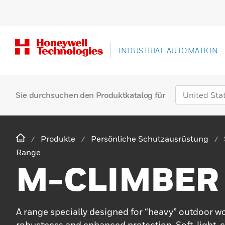
INDUSTRIAL AUTOMATION
Sie durchsuchen den Produktkatalog für
Produkte
Persönliche Schutzausrüstung
Range
M-CLIMBER
A range specially designed for “heavy” outdoor w
robustness and enhanced protection. Soft, light,