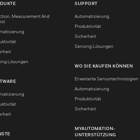
DUKTE
SUPPORT
ction, Measurement And
Automatisierung
rol
Produktivität
matisierung
Sicherheit
ktivität
Sensing Lösungen
erheit
ing Lösungen
WO SIE KAUFEN KÖNNEN
Erweiterte Sensortechnologien
TWARE
Automatisierung
matisierung
Produktivität
ktivität
Sicherheit
erheit
MYAUTOMATION-
NSTE
UNTERSTÜTZUNG