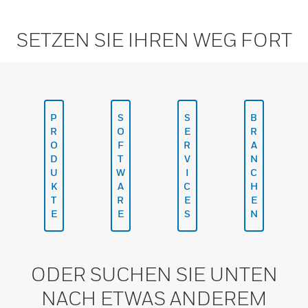
SETZEN SIE IHREN WEG FORT
P
S
S
B
R
O
E
R
O
F
R
A
D
T
V
N
U
W
I
C
K
A
C
H
T
R
E
E
E
E
S
N
ODER SUCHEN SIE UNTEN
NACH ETWAS ANDEREM