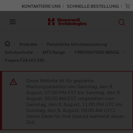
KONTAKTIERE UNS
SCHNELLE BESTELLUNG
Produkte
Persönliche Schutzausrüstung
Schutzschuhe
MTS Range
FIREFIGHTERS RANGE
Firepro F2A HI3 SRC
Diese Website ist für geplante
Wartungsarbeiten von Samstag, den 8.
August, 07:00 PM EST bis Sonntag, den 9.
August, 05:00 AM EST vorgesehen (von
Samstag, den 8. August, 11:00 PM UTC bis
Sonntag, den 9. August, 09:00 AM UTC).
Vielen Dank für Ihre Geduld während dieser
Zeit.