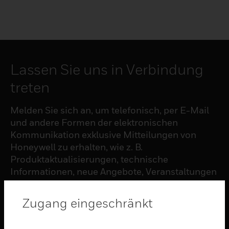
Lassen Sie uns in Verbindung
treten
Melden Sie sich an, um telefonisch, per E-Mail
und andere Formen der elektronischen
Kommunikation exklusive Mitteilungen von
Honeywell zu erhalten, wie z. B.
Produktaktualisierungen, technische
Informationen, neue Angebote, Veranstaltungen
und Neuigkeiten, Umfragen, Sonderangebote
und ähnliche Themen.
Zugang eingeschränkt
ABONNIEREN