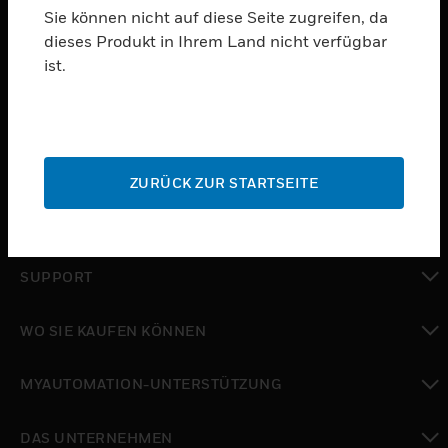
Sie können nicht auf diese Seite zugreifen, da
dieses Produkt in Ihrem Land nicht verfügbar
PRODUKTE
ist.
toggle view
SOFTWARE
toggle view
DIENSTE
ZURÜCK ZUR STARTSEITE
toggle view
BRANCHEN
toggle view
SUPPORT
toggle view
WO SIE KAUFEN KÖNNEN
toggle view
MYAUTOMATION-UNTERSTÜTZUNG
toggle view
DAS UNTERNEHMEN