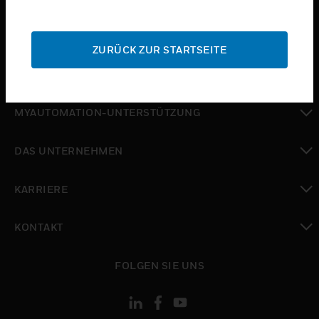
toggle view
SUPPORT
ZURÜCK ZUR STARTSEITE
toggle view
WO SIE KAUFEN KÖNNEN
toggle view
MYAUTOMATION-UNTERSTÜTZUNG
toggle view
DAS UNTERNEHMEN
toggle view
KARRIERE
toggle view
KONTAKT
toggle view
FOLGEN SIE UNS