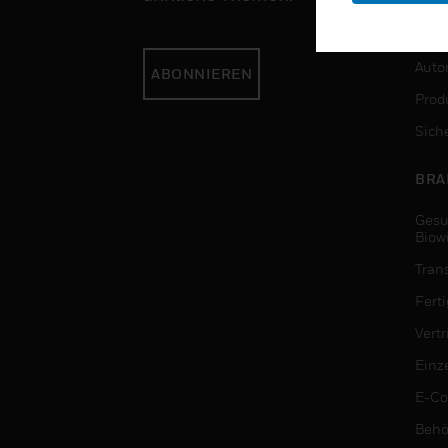
DIE
Auto
ABONNIEREN
Produ
Sich
BRA
Gesu
Biow
Tran
Fert
Vert
Einz
E-C
Behö