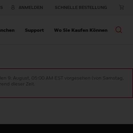
NS
ANMELDEN
SCHNELLE BESTELLUNG
anchen
Support
Wo Sie Kaufen Können
 den 9. August, 05:00 AM EST vorgesehen (von Samstag,
end dieser Zeit.