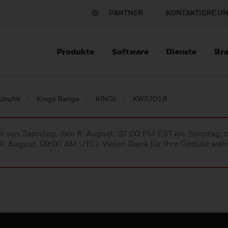
PARTNER
KONTAKTIERE U
Produkte
Software
Dienste
Br
schuhe
Kings Range
KINGs
KWS201B
en von Samstag, den 8. August, 07:00 PM EST bis Sonntag,
. August, 09:00 AM UTC). Vielen Dank für Ihre Geduld währ