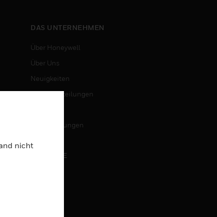
DAS UNTERNEHMEN
Über Honeywell
Über Uns
Neuigkeiten
Pressemitteilungen
Investoren
Veranstaltungen
Land nicht
KARRIERE
Karriere
Jobsuche