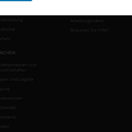
MYAUTOMATION-
NSTE
UNTERSTÜTZUNG
matisierung
Anleitungsvideos
ktivität
Brauchen Sie Hilfe?
erheit
NCHEN
ndheitswesen Und
issenschaften
sport Und Logistik
igung
riebszentren
elhandel
ommerce
rden