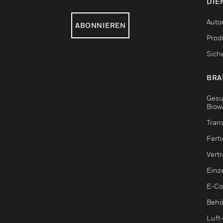
DIE
Auto
ABONNIEREN
Produ
Sich
BRA
Gesu
Biow
Tran
Fert
Vert
Einz
E-C
Behö
Luft