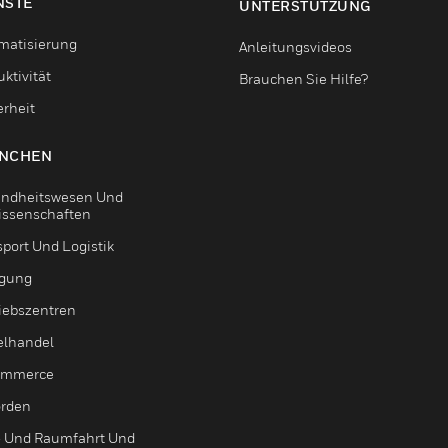
NSTE
UNTERSTÜTZUNG
matisierung
Anleitungsvideos
ktivität
Brauchen Sie Hilfe?
erheit
NCHEN
ndheitswesen Und
issenschaften
sport Und Logistik
igung
riebszentren
elhandel
ommerce
rden
- Und Raumfahrt Und