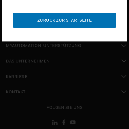
toggle view
SUPPORT
ZURÜCK ZUR STARTSEITE
toggle view
WO SIE KAUFEN KÖNNEN
toggle view
MYAUTOMATION-UNTERSTÜTZUNG
toggle view
DAS UNTERNEHMEN
toggle view
KARRIERE
toggle view
KONTAKT
toggle view
FOLGEN SIE UNS