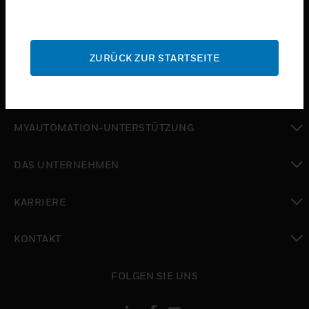
toggle view
BRANCHEN
toggle view
SUPPORT
ZURÜCK ZUR STARTSEITE
toggle view
WO SIE KAUFEN KÖNNEN
toggle view
MYAUTOMATION-UNTERSTÜTZUNG
toggle view
DAS UNTERNEHMEN
toggle view
KARRIERE
toggle view
KONTAKT
toggle view
FOLGEN SIE UNS