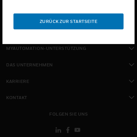
toggle view
SUPPORT
ZURÜCK ZUR STARTSEITE
toggle view
WO SIE KAUFEN KÖNNEN
toggle view
MYAUTOMATION-UNTERSTÜTZUNG
toggle view
DAS UNTERNEHMEN
toggle view
KARRIERE
toggle view
KONTAKT
toggle view
FOLGEN SIE UNS