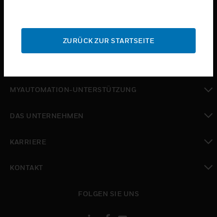
toggle view
BRANCHEN
toggle view
SUPPORT
ZURÜCK ZUR STARTSEITE
toggle view
WO SIE KAUFEN KÖNNEN
toggle view
MYAUTOMATION-UNTERSTÜTZUNG
toggle view
DAS UNTERNEHMEN
toggle view
KARRIERE
toggle view
KONTAKT
toggle view
FOLGEN SIE UNS