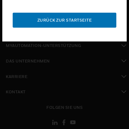
toggle view
SUPPORT
ZURÜCK ZUR STARTSEITE
toggle view
WO SIE KAUFEN KÖNNEN
toggle view
MYAUTOMATION-UNTERSTÜTZUNG
toggle view
DAS UNTERNEHMEN
toggle view
KARRIERE
toggle view
KONTAKT
toggle view
FOLGEN SIE UNS