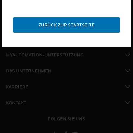
toggle view
BRANCHEN
toggle view
SUPPORT
ZURÜCK ZUR STARTSEITE
toggle view
WO SIE KAUFEN KÖNNEN
toggle view
MYAUTOMATION-UNTERSTÜTZUNG
toggle view
DAS UNTERNEHMEN
toggle view
KARRIERE
toggle view
KONTAKT
toggle view
FOLGEN SIE UNS